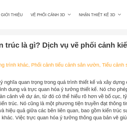
GIỚI THIỆU
VẼ PHỐI CẢNH 3D
NHẬN THIẾT KẾ 3D
 trúc là gì? Dịch vụ vẽ phối cảnh kiế
ng trình khác
,
Phối cảnh tiểu cảnh sân vườn
,
Tiểu cảnh
 ý nghĩa quan trọng trong quá trình thiết kế và xây dựng 
hình dung và trực quan hóa ý tưởng thiết kế. Nó cho phép
àn cảnh về dự án, từ đó có thể hiểu rõ hơn về bố cục, tỷ
iến trúc. Nó cũng là một phương tiện truyền đạt thông 
 và hiệu quả giữa các bên liên quan, bao gồm kiến trúc s
n khác. Việc trực quan hóa ý tưởng thông qua bản vẽ gi