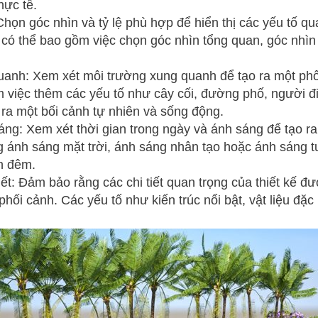
hực tế.
 Chọn góc nhìn và tỷ lệ phù hợp để hiển thị các yếu tố q
y có thể bao gồm việc chọn góc nhìn tổng quan, góc nhìn 
uanh: Xem xét môi trường xung quanh để tạo ra một phố
 việc thêm các yếu tố như cây cối, đường phố, người đi
ra một bối cảnh tự nhiên và sống động.
áng: Xem xét thời gian trong ngày và ánh sáng để tạo r
 ánh sáng mặt trời, ánh sáng nhân tạo hoặc ánh sáng t
n đêm.
iết: Đảm bảo rằng các chi tiết quan trọng của thiết kế đư
phối cảnh. Các yếu tố như kiến trúc nổi bật, vật liệu đặc 