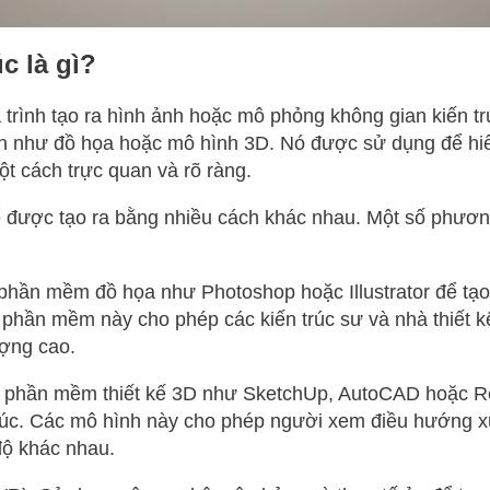
c là gì?
á trình tạo ra hình ảnh hoặc mô phỏng không gian kiến 
n như đồ họa hoặc mô hình 3D. Nó được sử dụng để hiển 
một cách trực quan và rõ ràng.
hể được tạo ra bằng nhiều cách khác nhau. Một số phươ
hần mềm đồ họa như Photoshop hoặc Illustrator để tạo 
 phần mềm này cho phép các kiến trúc sư và nhà thiết kế
ượng cao.
 phần mềm thiết kế 3D như SketchUp, AutoCAD hoặc Rev
trúc. Các mô hình này cho phép người xem điều hướng 
độ khác nhau.