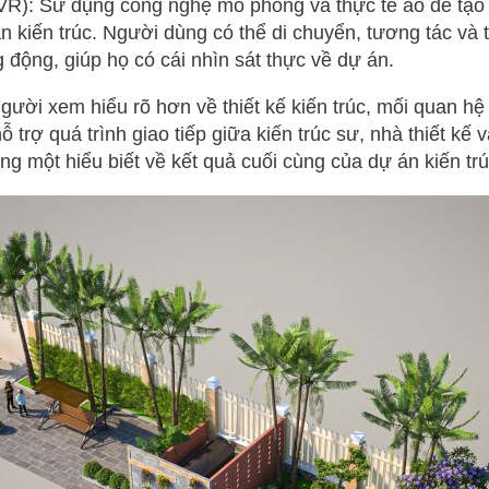
VR): Sử dụng công nghệ mô phỏng và thực tế ảo để tạo 
an kiến trúc. Người dùng có thể di chuyển, tương tác và
động, giúp họ có cái nhìn sát thực về dự án.
người xem hiểu rõ hơn về thiết kế kiến trúc, mối quan h
 trợ quá trình giao tiếp giữa kiến trúc sư, nhà thiết kế
g một hiểu biết về kết quả cuối cùng của dự án kiến trú