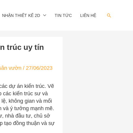
Search
NHẬN THIẾT KẾ 2D
TIN TỨC
LIÊN HỆ
n trúc uy tín
 sân vườn
/
27/06/2023
các dự án kiến trúc. Vẽ
 các kiến trúc sư và
 lệ, không gian và mối
tin và ý tưởng mạnh mẽ.
ư, nhà đầu tư, chủ sở
úp tạo đồng thuận và sự