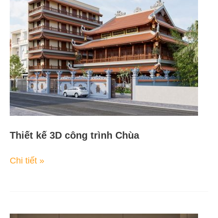
3D
công
trình
Chùa
Thiết kế 3D công trình Chùa
Chi tiết »