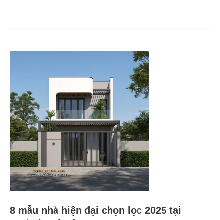
8
mẫu
nhà
hiện
đại
chọn
lọc
2025
tại
vephoicanh3d.com
8 mẫu nhà hiện đại chọn lọc 2025 tại