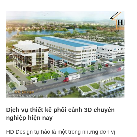
Dịch
vụ
thiết
kế
phối
cảnh
3D
chuyên
nghiệp
hiện
nay
Dịch vụ thiết kế phối cảnh 3D chuyên
nghiệp hiện nay
HD Design tự hào là một trong những đơn vị