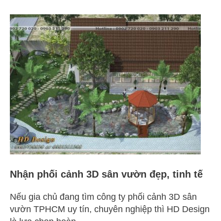
Nhận
phối
cảnh
3D
sân
vườn
đẹp,
tinh
tế
Nhận phối cảnh 3D sân vườn đẹp, tinh tế
Nếu gia chủ đang tìm công ty phối cảnh 3D sân
vườn TPHCM uy tín, chuyên nghiệp thì HD Design