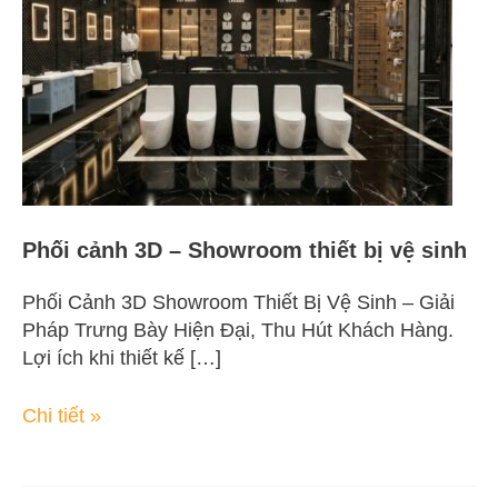
Showroom
thiết
bị
vệ
sinh
Phối cảnh 3D – Showroom thiết bị vệ sinh
Phối Cảnh 3D Showroom Thiết Bị Vệ Sinh – Giải
Pháp Trưng Bày Hiện Đại, Thu Hút Khách Hàng.
Lợi ích khi thiết kế […]
Chi tiết »