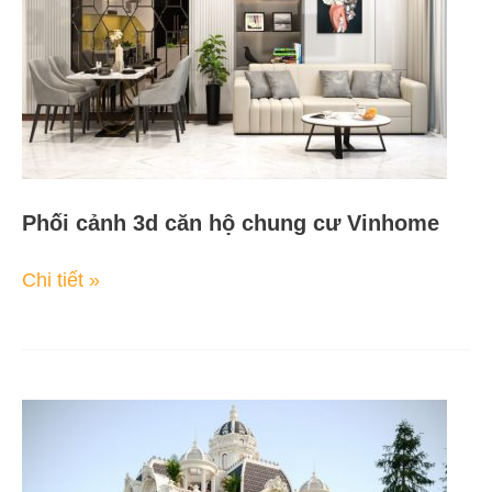
chung
cư
Vinhome
Phối cảnh 3d căn hộ chung cư Vinhome
Chi tiết »
Vẽ
3d
nhà