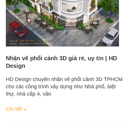
giá
rẻ,
uy
tín
|
HD
Design
Nhận vẽ phối cảnh 3D giá rẻ, uy tín | HD
Design
HD Design chuyên nhận vẽ phối cảnh 3D TPHCM
cho các công trình xây dựng như Nhà phố, biệt
thự, nhà cấp 4, văn
Chi tiết »