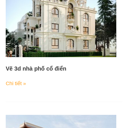
phố
cổ
điển
Vẽ 3d nhà phố cổ điển
Chi tiết »
Thiết
kế