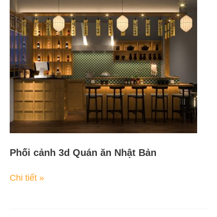
Phối
cảnh
3d
Quán
ăn
Nhật
Bản
Phối cảnh 3d Quán ăn Nhật Bản
Chi tiết »