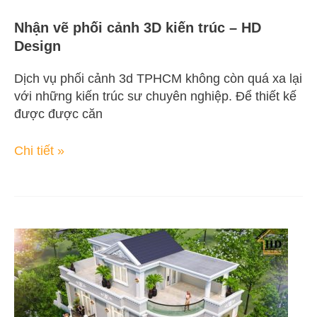
Nhận vẽ phối cảnh 3D kiến trúc – HD
Design
Dịch vụ phối cảnh 3d TPHCM không còn quá xa lại
với những kiến trúc sư chuyên nghiệp. Để thiết kế
được được căn
Chi tiết »
Nhận
vẽ
phối
cảnh
3D