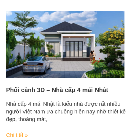
Phối
cảnh
3D
–
Nhà
cấp
4
mái
Nhật
Phối cảnh 3D – Nhà cấp 4 mái Nhật
Nhà cấp 4 mái Nhật là kiểu nhà được rất nhiều
người Việt Nam ưa chuộng hiện nay nhờ thiết kế
đẹp, thoáng mát,
Chi tiết »