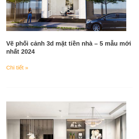
–
5
mẫu
mới
nhất
2024
Vẽ phối cảnh 3d mặt tiền nhà – 5 mẫu mới
nhất 2024
Chi tiết »
Phối
cảnh
3d
căn
hộ