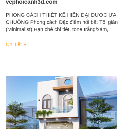
vephoicanh3d.com
PHONG CÁCH THIẾT KẾ HIỆN ĐẠI ĐƯỢC ƯA
CHUỘNG Phong cách Đặc điểm nổi bật Tối giản
(Minimalist) Hạn chế chi tiết, tone trắng/xám,
Chi tiết »
Vẽ
phối
cảnh
3d
mặt
tiền
nhà