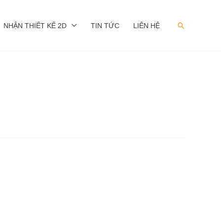
Search
NHẬN THIẾT KẾ 2D
TIN TỨC
LIÊN HỆ