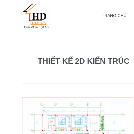
Skip
to
TRANG CHỦ
content
THIẾT KẾ 2D KIẾN TRÚC
Thiết
kế
2D
kiến
trúc