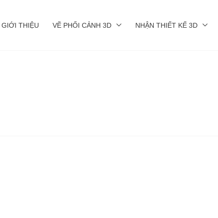
GIỚI THIỆU
VẼ PHỐI CẢNH 3D
NHẬN THIẾT KẾ 3D