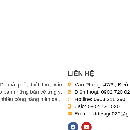
LIÊN HỆ
3D nhà phố, biệt thự, văn
Văn Phòng: 47/3 , Đườn
 bạn những bản vẽ ưng ý,
Điện thoại: 0902 720 0
 nhiều công năng hiện đại.
Hotline: 0903 211 290
Zalo: 0902 720 020
Email:
hddesign020@gm
F
Y
a
o