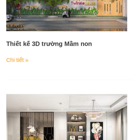
Thiết kế 3D trường Mầm non
Chi tiết »
Phối
cảnh
3d
căn
hộ
chung