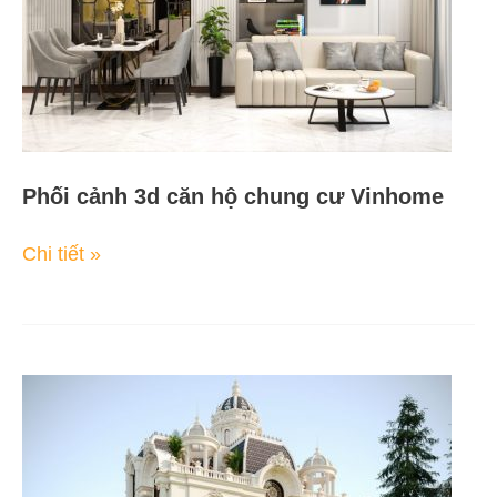
cư
Vinhome
Phối cảnh 3d căn hộ chung cư Vinhome
Chi tiết »
Vẽ
3d
nhà
phố