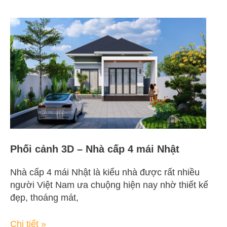
Phối
cảnh
3D
–
Nhà
cấp
4
mái
Nhật
Phối cảnh 3D – Nhà cấp 4 mái Nhật
Nhà cấp 4 mái Nhật là kiểu nhà được rất nhiều
người Việt Nam ưa chuộng hiện nay nhờ thiết kế
đẹp, thoáng mát,
Chi tiết »