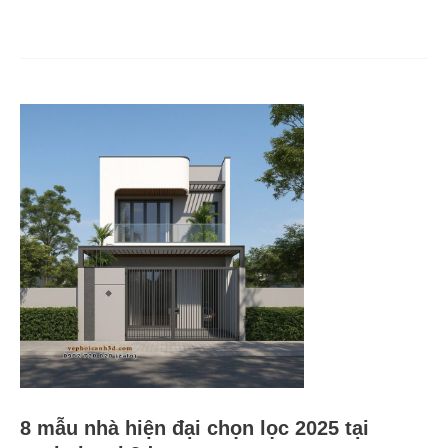
8
mẫu
nhà
hiện
đại
chọn
lọc
2025
tại
vephoicanh3d.com
8 mẫu nhà hiện đại chọn lọc 2025 tại