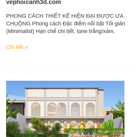
vephoicanh3d.com
PHONG CÁCH THIẾT KẾ HIỆN ĐẠI ĐƯỢC ƯA
CHUỘNG Phong cách Đặc điểm nổi bật Tối giản
(Minimalist) Hạn chế chi tiết, tone trắng/xám,
Chi tiết »
Thiết
kế
3D
trường
Mầm
non