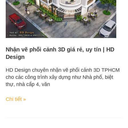
rẻ,
uy
tín
|
HD
Design
Nhận vẽ phối cảnh 3D giá rẻ, uy tín | HD
Design
HD Design chuyên nhận vẽ phối cảnh 3D TPHCM
cho các công trình xây dựng như Nhà phố, biệt
thự, nhà cấp 4, văn
Chi tiết »