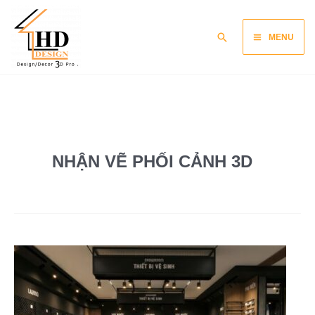
Skip
Main
to
Search
MENU
content
Menu
NHẬN VẼ PHỐI CẢNH 3D
Phối
cảnh
3D
–