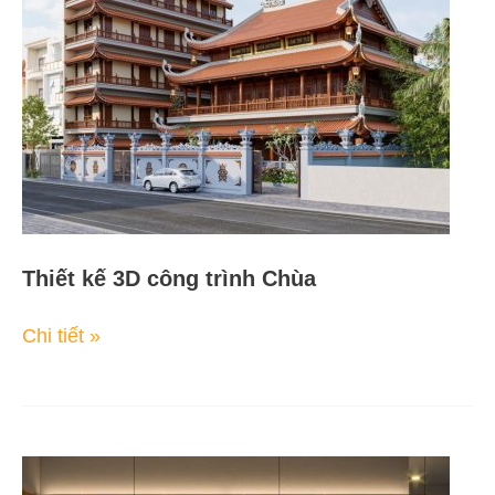
công
trình
Chùa
Thiết kế 3D công trình Chùa
Chi tiết »
Phối