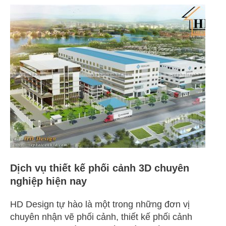
Dịch
vụ
thiết
kế
phối
cảnh
3D
chuyên
nghiệp
hiện
nay
Dịch vụ thiết kế phối cảnh 3D chuyên
nghiệp hiện nay
HD Design tự hào là một trong những đơn vị
chuyên nhận vẽ phối cảnh, thiết kế phối cảnh