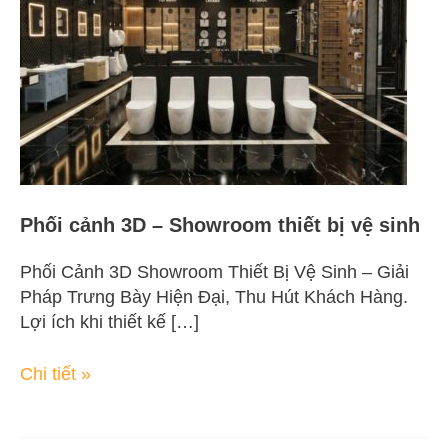
Showroom
thiết
bị
vệ
sinh
Phối cảnh 3D – Showroom thiết bị vệ sinh
Phối Cảnh 3D Showroom Thiết Bị Vệ Sinh – Giải
Pháp Trưng Bày Hiện Đại, Thu Hút Khách Hàng.
Lợi ích khi thiết kế […]
Chi tiết »