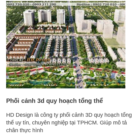
Phối
cảnh
3d
quy
hoạch
tổng
thể
Phối cảnh 3d quy hoạch tổng thể
HD Design là công ty phối cảnh 3D quy hoạch tổng
thể uy tín, chuyên nghiệp tại TPHCM. Giúp mô tả
chân thực hình