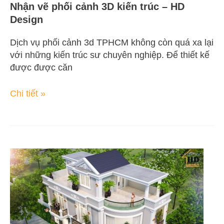
Nhận vẽ phối cảnh 3D kiến trúc – HD
Design
Dịch vụ phối cảnh 3d TPHCM không còn quá xa lại
với những kiến trúc sư chuyên nghiệp. Để thiết kế
được được căn
Chi tiết »
Nhận
vẽ
phối
cảnh
3D
giá