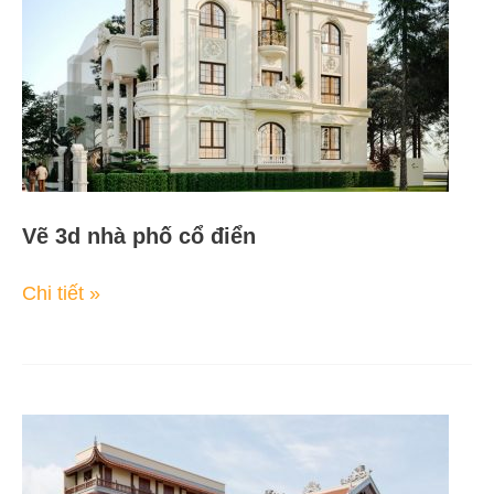
cổ
điển
Vẽ 3d nhà phố cổ điển
Chi tiết »
Thiết
kế
3D