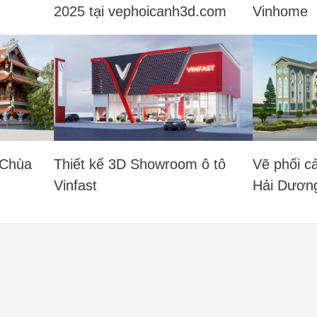
2025 tại vephoicanh3d.com
Vinhome
 Chùa
Thiết kế 3D Showroom ô tô
Vẽ phối cả
Vinfast
Hải Dươn