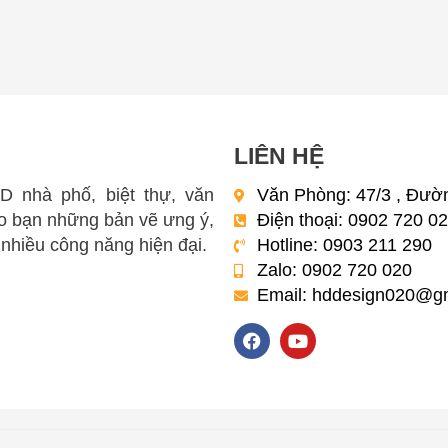
LIÊN HỆ
3D nhà phố, biệt thự, văn
Văn Phòng: 47/3 , Đườn
 bạn những bản vẽ ưng ý,
Điện thoại: 0902 720 0
 nhiều công năng hiện đại.
Hotline: 0903 211 290
Zalo: 0902 720 020
Email:
hddesign020@gm
F
Y
a
o
c
u
e
t
b
u
o
b
o
e