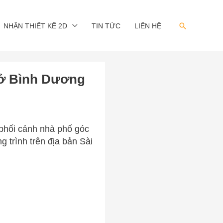
Search
NHẬN THIẾT KẾ 2D
TIN TỨC
LIÊN HỆ
i ở Bình Dương
phối cảnh nhà phố góc
g trình trên địa bản Sài