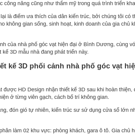
 công năng cũng như thẩm mỹ trong quá trình triển khai
ại là điểm ưa thích của dân kiến trúc, bởi chúng tôi có t
ho không gian sống, sinh hoạt, kinh doanh của gia chủ 
ính của nhà phố góc vạt hiện đại ở Bình Dương, cùng vớ
t kế 3D mẫu nhà đang phát triển này.
ết kế 3D phối cảnh nhà phố góc vạt hiệ
t được HD Design nhận thiết kế 3D sau khi hoàn thiện
hiện ở từng viên gạch, cách bố trí không gian.
g, đón gió tự nhiên, kiến trúc sư sử dụng cửa sổ lớn n
phân làm 02 khu vực: phòng khách, gara ô tô. Gia chủ h