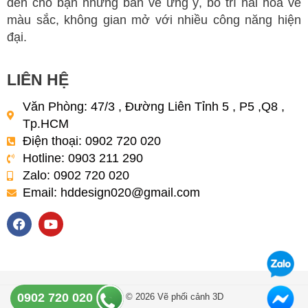
đến cho bạn những bản vẽ ưng ý, bố trí hài hòa về
màu sắc, không gian mở với nhiều công năng hiện
đại.
LIÊN HỆ
Văn Phòng: 47/3 , Đường Liên Tỉnh 5 , P5 ,Q8 ,
Tp.HCM
Điện thoại: 0902 720 020
Hotline: 0903 211 290
Zalo: 0902 720 020
Email:
hddesign020@gmail.com
F
Y
a
o
c
u
e
t
b
u
o
b
o
e
0902 720 020
Copyright © 2026 Vẽ phối cảnh 3D
k