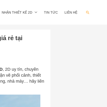
Search
NHẬN THIẾT KẾ 2D
TIN TỨC
LIÊN HỆ
á rẻ tại
3D
, 2D uy tín, chuyên
n vẽ phối cảnh, thiết
ưởng, nhà máy… hãy liên