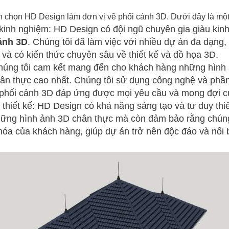
n chọn HD Design làm đơn vị vẽ phối cảnh 3D. Dưới đây là một 
inh nghiệm: HD Design có đội ngũ chuyên gia giàu kinh
ảnh 3D
. Chúng tôi đã làm việc với nhiều dự án đa dạng,
 và có kiến thức chuyên sâu về thiết kế và đồ họa 3D.
húng tôi cam kết mang đến cho khách hàng những hình 
chân thực cao nhất. Chúng tôi sử dụng công nghệ và phầ
phối cảnh 3D đáp ứng được mọi yêu cầu và mong đợi c
 thiết kế: HD Design có khả năng sáng tạo và tư duy thi
những hình ảnh 3D chân thực mà còn đảm bảo rằng chún
óa của khách hàng, giúp dự án trở nên độc đáo và nổi b