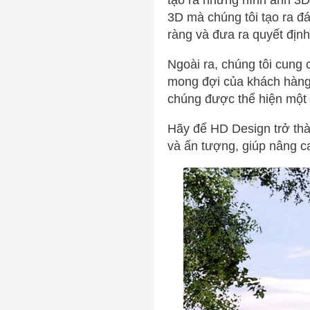
tạo ra những hình ảnh 3D
3D mà chúng tôi tạo ra đ
ràng và đưa ra quyết địn
Ngoài ra, chúng tôi cung
mong đợi của khách hàng.
chúng được thể hiện một 
Hãy để HD Design trở thàn
và ấn tượng, giúp nâng ca